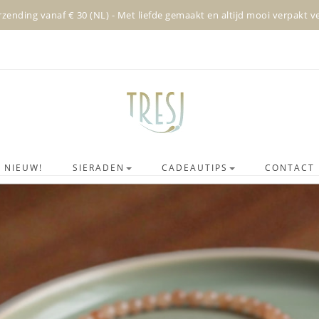
rzending vanaf € 30 (NL) - Met liefde gemaakt en altijd mooi verpakt 
NIEUW!
SIERADEN
CADEAUTIPS
CONTACT